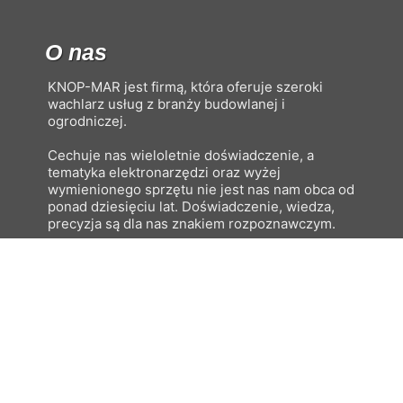
O nas
KNOP-MAR jest firmą, która oferuje szeroki
wachlarz usług z branży budowlanej i
ogrodniczej.
Cechuje nas wieloletnie doświadczenie, a
tematyka elektronarzędzi oraz wyżej
wymienionego sprzętu nie jest nas nam obca od
ponad dziesięciu lat. Doświadczenie, wiedza,
precyzja są dla nas znakiem rozpoznawczym.
Kontakt
KNOP-MAR
Kudrowice 35G,
95-200 Pabiancie
+48 608341601
knop-mar@wp.pl